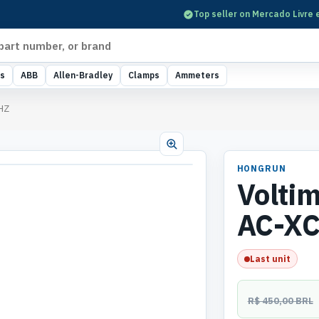
Top seller on Mercado Livre 
s
ABB
Allen-Bradley
Clamps
Ammeters
HZ
HONGRUN
Volti
AC-XC
Last unit
R$ 450,00 BRL