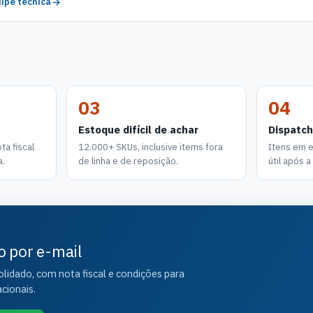
ipe técnica
03
04
Estoque difícil de achar
Dispatch
a fiscal
12.000+ SKUs, inclusive items fora
Itens em 
a.
de linha e de reposição.
útil após 
o por e-mail
idado, com nota fiscal e condições para
cionais.