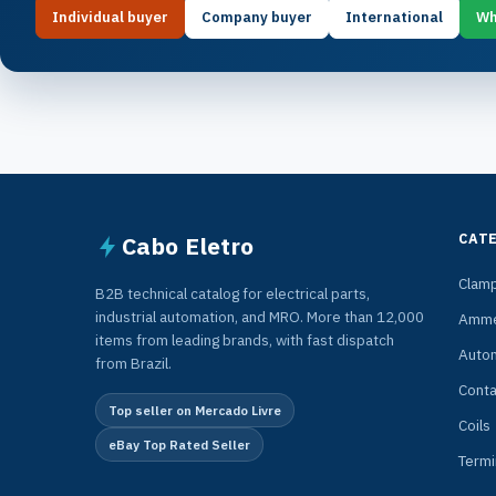
Individual buyer
Company buyer
International
Wh
CAT
Cabo Eletro
Clam
B2B technical catalog for electrical parts,
industrial automation, and MRO. More than 12,000
Amme
items from leading brands, with fast dispatch
Auto
from Brazil.
Conta
Top seller on Mercado Livre
Coils
eBay Top Rated Seller
Termi