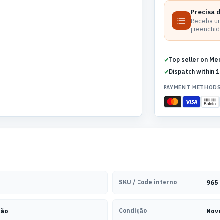
Precisa 
Receba um
preenchido
Top seller on Me
Dispatch within 1
PAYMENT METHOD
SKU / Code interno
965
ção
Condição
Nov