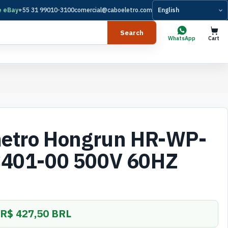
e eBay
+55 31 99010-3100
comercial@caboeletro.com
Language
Search
WhatsApp
Cart
metro Hongrun HR-WP-
401-00 500V 60HZ
R$ 427,50 BRL