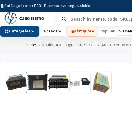
Pular
Catálogo técnico B2B - Business invoicing available
para
Search products
o
conteúdo
Categories
Brands
List quote
Popular:
Siemen
Home
Voltimetro Hongrun HR-WP-AC-XC401-00 500V 60