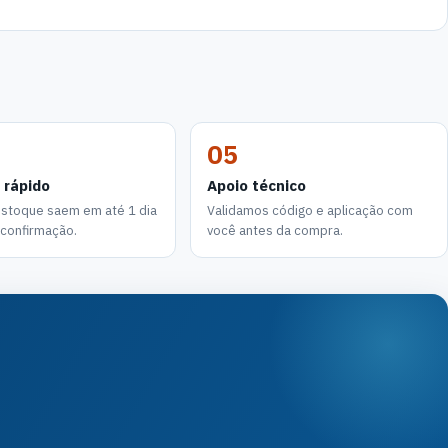
05
 rápido
Apoio técnico
estoque saem em até 1 dia
Validamos código e aplicação com
a confirmação.
você antes da compra.