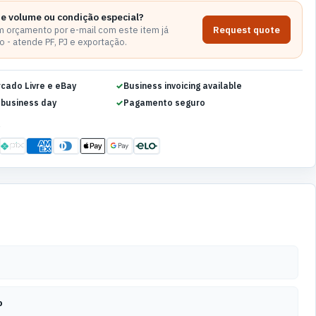
de volume ou condição especial?
Request quote
 orçamento por e-mail com este item já
 - atende PF, PJ e exportação.
rcado Livre e eBay
Business invoicing available
 business day
Pagamento seguro
S
o