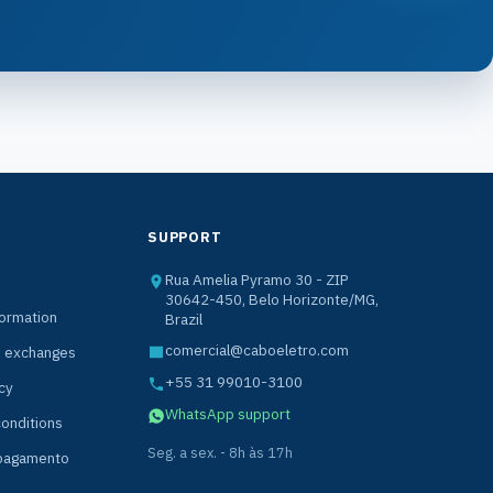
SUPPORT
Rua Amelia Pyramo 30 - ZIP
30642-450, Belo Horizonte/MG,
formation
Brazil
comercial@caboeletro.com
d exchanges
+55 31 99010-3100
cy
WhatsApp support
onditions
Seg. a sex. - 8h às 17h
 pagamento