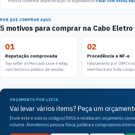
Precisa confirmar especificação ou equivalência?
Falar com nossa equ
POR QUE COMPRAR AQUI
5 motivos para comprar na Cabo Eletro
01
02
Reputação comprovada
Procedência e NF-e
Top seller on Mercado Livre e eBay,
Faturamento por CNPJ e not
com histórico público de vendas.
eletrônica em toda compr
ORÇAMENTO POR LISTA
Vai levar vários items? Peça um orçament
Envie este e outros códigos/SKUs e receba um orçamento consol
volume. Atendemos pessoa física, jurídica e compradores interna