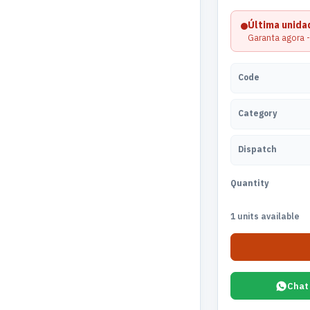
Última unid
Garanta agora -
Code
Category
Dispatch
Quantity
1 units available
Chat