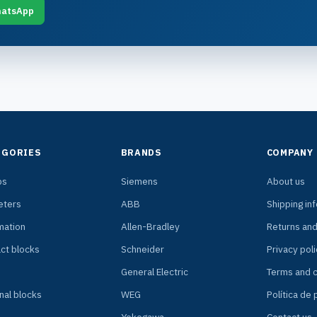
atsApp
EGORIES
BRANDS
COMPANY
ps
Siemens
About us
ters
ABB
Shipping in
mation
Allen-Bradley
Returns an
ct blocks
Schneider
Privacy poli
General Electric
Terms and c
nal blocks
WEG
Política de