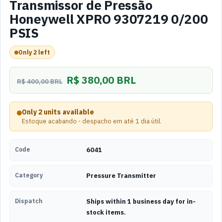
Transmissor de Pressão
Honeywell XPRO 9307219 0/200
PSIS
Only 2 left
R$ 380,00 BRL
R$ 400,00 BRL
Only 2 units available
Estoque acabando - despacho em até 1 dia útil.
Code
6041
Category
Pressure Transmitter
Dispatch
Ships within 1 business day for in-
stock items.