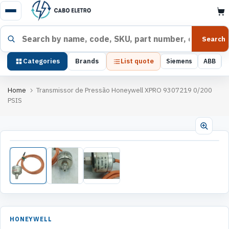
Pular
para
o
Search products
Search
conteúdo
Categories
Brands
List quote
Siemens
ABB
Home
Transmissor de Pressão Honeywell XPRO 9307219 0/200
PSIS
HONEYWELL