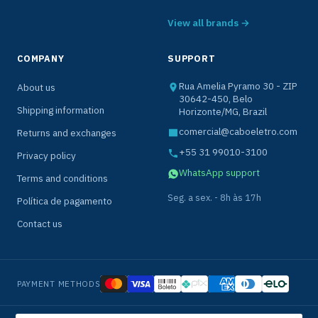
View all brands →
COMPANY
SUPPORT
Rua Amelia Pyramo 30 - ZIP
About us
30642-450, Belo
Shipping information
Horizonte/MG, Brazil
comercial@caboeletro.com
Returns and exchanges
+55 31 99010-3100
Privacy policy
WhatsApp support
Terms and conditions
Seg. a sex. - 8h às 17h
Política de pagamento
Contact us
PAYMENT METHODS