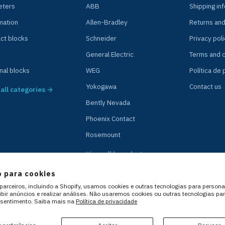
ters
ABB
Shipping in
mation
Allen-Bradley
Returns an
ct blocks
Schneider
Privacy poli
General Electric
Terms and c
nal blocks
WEG
Política de
Yokogawa
Contact us
all categories →
Bently Nevada
Phoenix Contact
Rosemount
View all brands →
 para cookies
arceiros, incluindo a Shopify, usamos cookies e outras tecnologias para persona
xibir anúncios e realizar análises. Não usaremos cookies ou outras tecnologias pa
sentimento. Saiba mais na
Política de privacidade