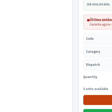
R$ 900,00 BRL
Última unid
Garanta agora -
Code
Category
Dispatch
Quantity
1 units available