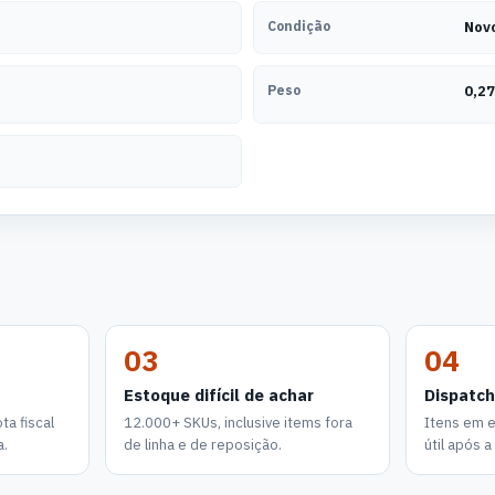
Condição
Nov
Peso
0,27
03
04
Estoque difícil de achar
Dispatch
a fiscal
12.000+ SKUs, inclusive items fora
Itens em 
a.
de linha e de reposição.
útil após 