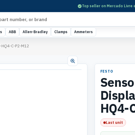
Top seller on Mercado Livre 
s
ABB
Allen-Bradley
Clamps
Ammeters
G2-HQ4-C-P2-M12
FESTO
Senso
Displ
HQ4-
Last unit