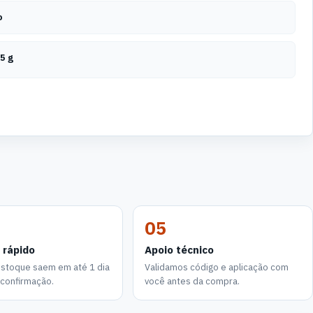
o
5 g
05
 rápido
Apoio técnico
estoque saem em até 1 dia
Validamos código e aplicação com
a confirmação.
você antes da compra.