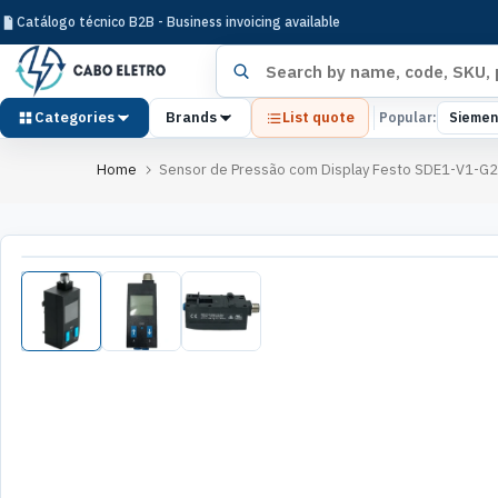
Pular
Catálogo técnico B2B - Business invoicing available
para
Search products
o
conteúdo
Categories
Brands
List quote
Popular:
Siemen
Home
Sensor de Pressão com Display Festo SDE1-V1-