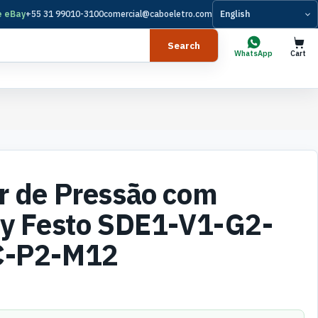
e eBay
+55 31 99010-3100
comercial@caboeletro.com
Language
Search
WhatsApp
Cart
r de Pressão com
ay Festo SDE1-V1-G2-
C-P2-M12