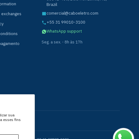
formation
Brazil
comercial@caboeletro.com
d exchanges
+55 31 99010-3100
cy
WhatsApp support
onditions
Seg. a sex. - 8h às 17h
 pagamento
lizar sua
ra esses fins