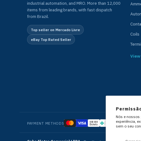
industrial automation, and MRO. More than 12,000
Amme
items from leading brands, with fast dispatch
Auto
from Brazil.
Conta
Top seller on Mercado Livre
Coils
eBay Top Rated Seller
Termi
View 
Permissão
Nós e nossos p
experiência, e
PAYMENT METHODS
sem o seu con