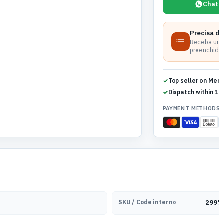
Chat
Precisa 
Receba um
preenchido
Top seller on Me
Dispatch within 1
PAYMENT METHOD
SKU / Code interno
299