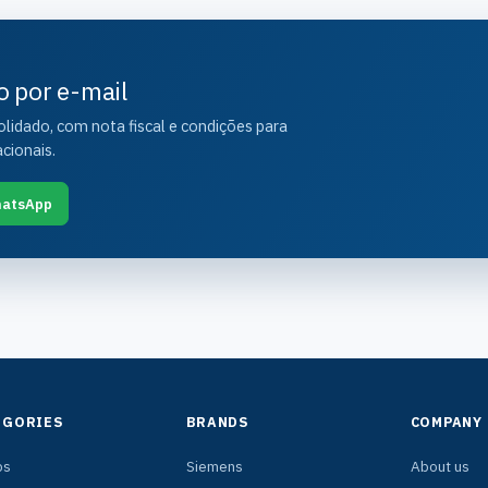
o por e-mail
idado, com nota fiscal e condições para
cionais.
atsApp
EGORIES
BRANDS
COMPANY
ps
Siemens
About us