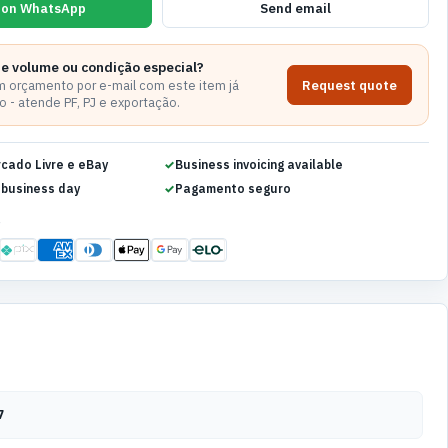
 on WhatsApp
Send email
de volume ou condição especial?
Request quote
 orçamento por e-mail com este item já
 - atende PF, PJ e exportação.
rcado Livre e eBay
Business invoicing available
 business day
Pagamento seguro
S
7