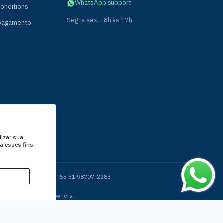
WhatsApp support
onditions
Seg. a sex. - 8h às 17h
 pagamento
lizar sua
ra esses fins
cial@caboeletro.com - +55 31 98707-2283
 to their respective owners.