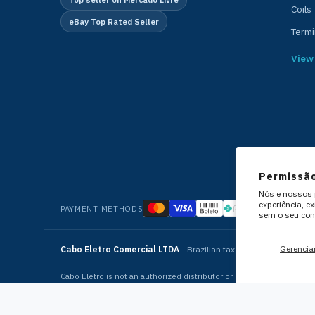
Coils
eBay Top Rated Seller
Termi
View 
Permissão
Nós e nossos p
experiência, e
PAYMENT METHODS
sem o seu con
Gerenciar
Cabo Eletro Comercial LTDA
- Brazilian tax ID 04.678.459/000
Cabo Eletro is not an authorized distributor or representative of t
© 2026 Cabo Eletro Comercial LTDA - All rights reserved.