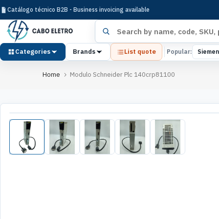
Pular
Catálogo técnico B2B - Business invoicing available
para
Search products
o
conteúdo
Categories
Brands
List quote
Popular:
Siemen
Home
Modulo Schneider Plc 140crp81100