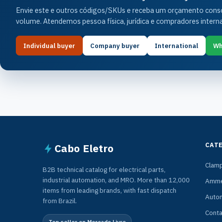
Envie este e outros códigos/SKUs e receba um orçamento consol
volume. Atendemos pessoa física, jurídica e compradores interna
Individual buyer
Company buyer
International
Wh
CAT
Cabo Eletro
Clam
B2B technical catalog for electrical parts,
industrial automation, and MRO. More than 12,000
Amme
items from leading brands, with fast dispatch
Auto
from Brazil.
Conta
Top seller on Mercado Livre