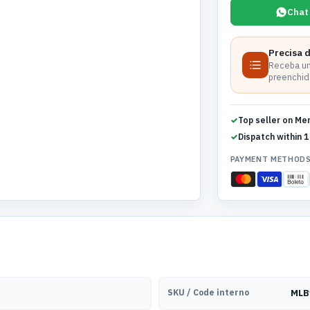
Chat
Precisa 
Receba um
preenchido
Top seller on Me
Dispatch within 1
PAYMENT METHOD
SKU / Code interno
MLB