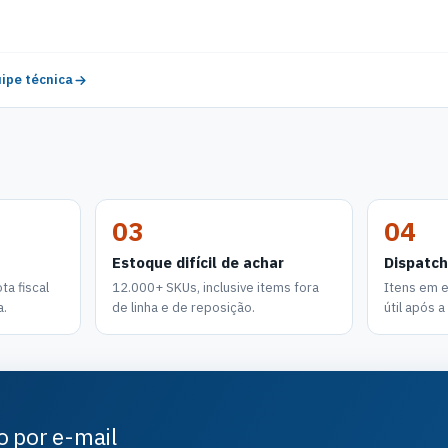
ipe técnica
03
04
Estoque difícil de achar
Dispatch
a fiscal
12.000+ SKUs, inclusive items fora
Itens em 
a.
de linha e de reposição.
útil após 
o por e-mail