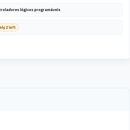
troladores lógicos programáveis
nly 2 left