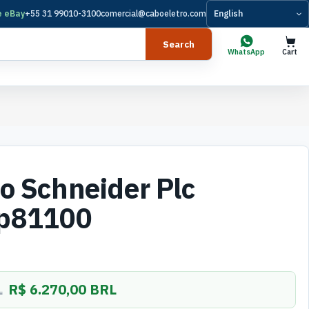
e eBay
+55 31 99010-3100
comercial@caboeletro.com
Language
Search
WhatsApp
Cart
o Schneider Plc
p81100
R$ 6.270,00 BRL
L