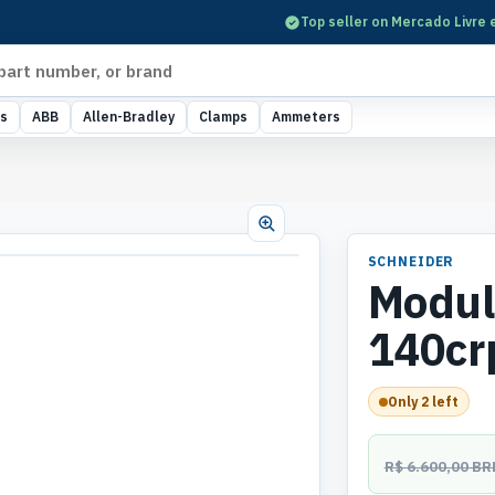
Top seller on Mercado Livre 
s
ABB
Allen-Bradley
Clamps
Ammeters
SCHNEIDER
Modul
140cr
Only 2 left
R$ 6.600,00 BR