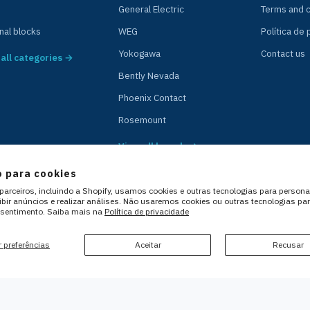
General Electric
Terms and c
nal blocks
WEG
Política de
Yokogawa
Contact us
all categories →
Bently Nevada
Phoenix Contact
Rosemount
View all brands →
 para cookies
arceiros, incluindo a Shopify, usamos cookies e outras tecnologias para persona
xibir anúncios e realizar análises. Não usaremos cookies ou outras tecnologias pa
sentimento. Saiba mais na
Política de privacidade
 preferências
Aceitar
Recusar
1-08 - Rua Amelia Pyramo 30, ZIP 30642-450, Belo Horizonte/MG, Brazil - comer
he products shown on this site. Product names, trademarks, brands, and logos belong