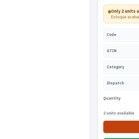
Only 2 units 
Estoque acaban
Code
GTIN
Category
Dispatch
Quantity
2 units available