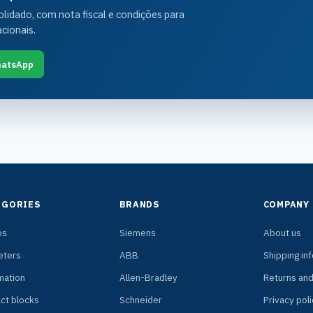
idado, com nota fiscal e condições para
cionais.
atsApp
EGORIES
BRANDS
COMPANY
ps
Siemens
About us
ters
ABB
Shipping in
mation
Allen-Bradley
Returns an
ct blocks
Schneider
Privacy poli