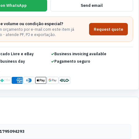
 on WhatsApp
Send email
de volume ou condição especial?
Request quote
 orçamento por e-mail com este item já
 - atende PF, PJ e exportação.
rcado Livre e eBay
Business invoicing available
 business day
Pagamento seguro
S
1795094293