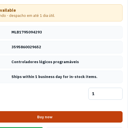
available
do - despacho em até 1 dia útil.
MLB1795094293
3595860029652
Controladores lógicos programáveis
Ships within 1 business day for in-stock items.
Buy now