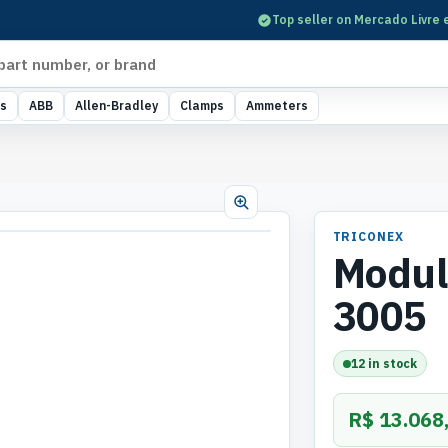
Top seller on Mercado Livre 
s
ABB
Allen-Bradley
Clamps
Ammeters
TRICONEX
Modul
3005
12 in stock
R$ 13.068