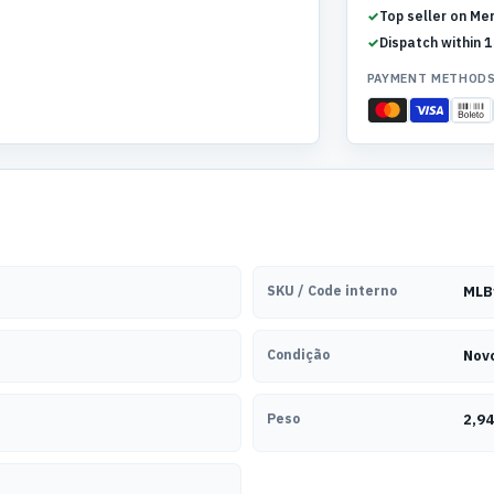
Top seller on Me
Dispatch within 1
PAYMENT METHOD
SKU / Code interno
MLB
Condição
Nov
Peso
2,94