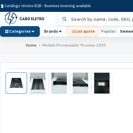
Pular
Catálogo técnico B2B - Business invoicing available
para
Search products
o
conteúdo
Categories
Brands
List quote
Popular:
Siemen
Home
Modulo Processador Triconex 3005