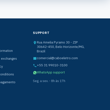
SUPPORT
Rua Amelia Pyramo 30 - ZIP
30642-450, Belo Horizonte/MG,
formation
Brazil
comercial@caboeletro.com
d exchanges
+55 31 99010-3100
cy
WhatsApp support
onditions
Seg. a sex. - 8h às 17h
 pagamento