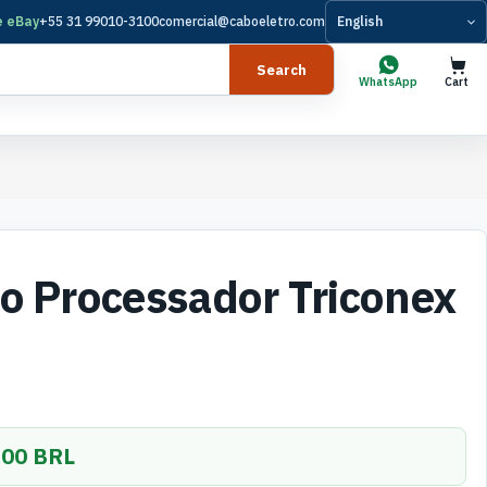
e eBay
+55 31 99010-3100
comercial@caboeletro.com
Language
Search
WhatsApp
Cart
o Processador Triconex
,00 BRL