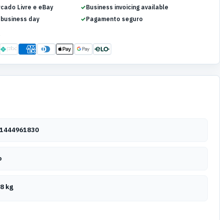
rcado Livre e eBay
Business invoicing available
 business day
Pagamento seguro
S
1444961830
o
8 kg