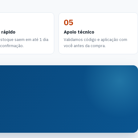
05
 rápido
Apoio técnico
estoque saem em até 1 dia
Validamos código e aplicação com
a confirmação.
você antes da compra.