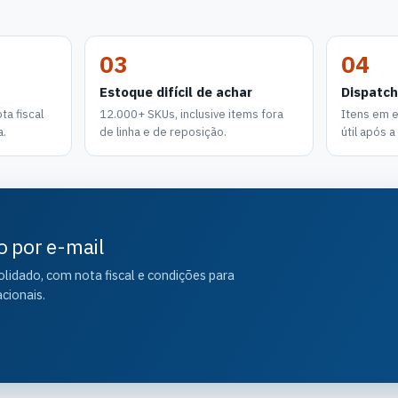
03
04
Estoque difícil de achar
Dispatch
a fiscal
12.000+ SKUs, inclusive items fora
Itens em 
a.
de linha e de reposição.
útil após 
o por e-mail
idado, com nota fiscal e condições para
cionais.