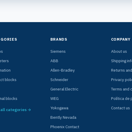
EGORIES
BRANDS
COMPANY
ps
Siemens
About us
ters
ABB
Shipping in
mation
Allen-Bradley
Returns an
ct blocks
Schneider
Privacy poli
General Electric
Terms and c
nal blocks
WEG
Política de
Yokogawa
Contact us
all categories →
Bently Nevada
Phoenix Contact