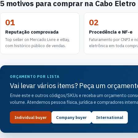
5 motivos para comprar na Cabo Eletro
01
02
Reputação comprovada
Procedência e NF-e
Top seller on Mercado Livre e eBay,
Faturamento por CNPJ e not
com histórico público de vendas.
eletrônica em toda compr
ORÇAMENTO POR LISTA
Vai levar vários items? Peça um orçament
Envie este e outros códigos/SKUs e receba um orçamento consol
volume. Atendemos pessoa física, jurídica e compradores interna
Individual buyer
Company buyer
International