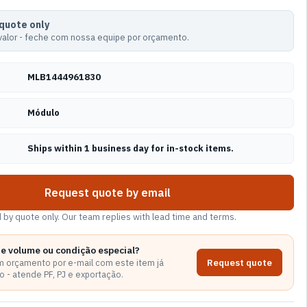
 quote only
valor - feche com nossa equipe por orçamento.
MLB1444961830
Módulo
Ships within 1 business day for in-stock items.
Request quote by email
d by quote only. Our team replies with lead time and terms.
de volume ou condição especial?
Request quote
 orçamento por e-mail com este item já
 - atende PF, PJ e exportação.