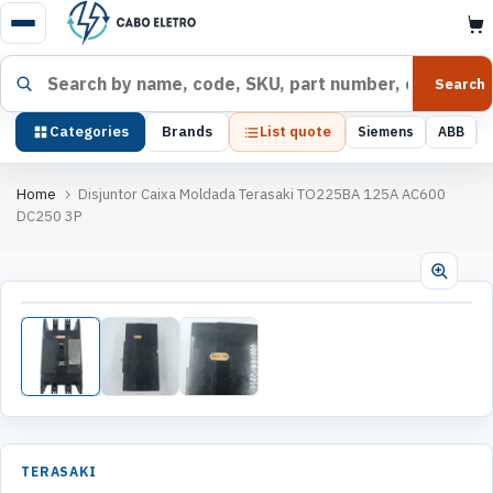
Pular
para
o
Search products
Search
conteúdo
Categories
Brands
List quote
Siemens
ABB
Home
Disjuntor Caixa Moldada Terasaki TO225BA 125A AC600
DC250 3P
TERASAKI