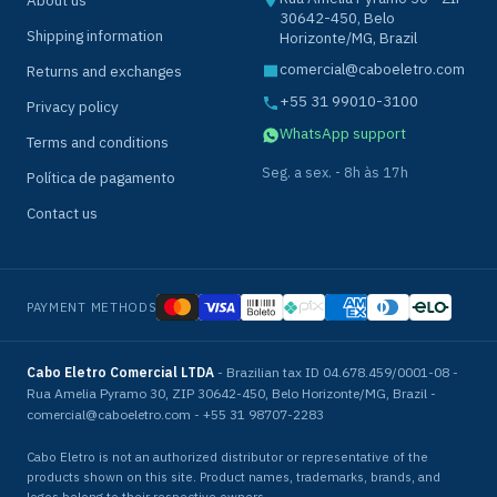
30642-450, Belo
Shipping information
Horizonte/MG, Brazil
comercial@caboeletro.com
Returns and exchanges
+55 31 99010-3100
Privacy policy
WhatsApp support
Terms and conditions
Seg. a sex. - 8h às 17h
Política de pagamento
Contact us
PAYMENT METHODS
Cabo Eletro Comercial LTDA
- Brazilian tax ID 04.678.459/0001-08 -
Rua Amelia Pyramo 30, ZIP 30642-450, Belo Horizonte/MG, Brazil -
comercial@caboeletro.com - +55 31 98707-2283
Cabo Eletro is not an authorized distributor or representative of the
products shown on this site. Product names, trademarks, brands, and
logos belong to their respective owners.