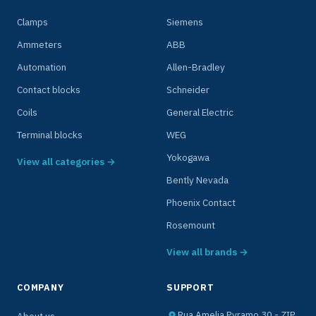
Clamps
Siemens
Ammeters
ABB
Automation
Allen-Bradley
Contact blocks
Schneider
Coils
General Electric
Terminal blocks
WEG
Yokogawa
View all categories →
Bently Nevada
Phoenix Contact
Rosemount
View all brands →
COMPANY
SUPPORT
Rua Amelia Pyramo 30 - ZIP
About us