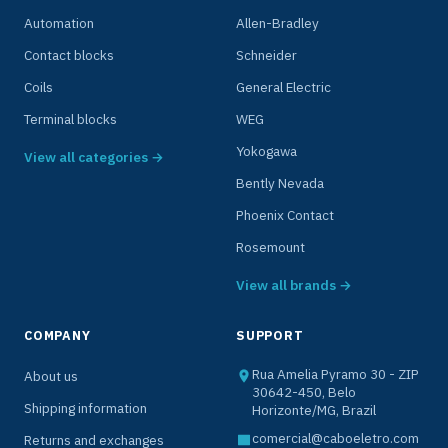
Automation
Allen-Bradley
Contact blocks
Schneider
Coils
General Electric
Terminal blocks
WEG
Yokogawa
View all categories →
Bently Nevada
Phoenix Contact
Rosemount
View all brands →
COMPANY
SUPPORT
Rua Amelia Pyramo 30 - ZIP
About us
30642-450, Belo
Shipping information
Horizonte/MG, Brazil
comercial@caboeletro.com
Returns and exchanges