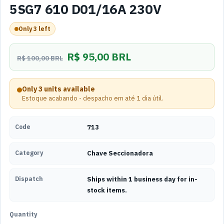
5SG7 610 D01/16A 230V
Only 3 left
R$ 95,00 BRL
R$ 100,00 BRL
Only 3 units available
Estoque acabando - despacho em até 1 dia útil.
Code
713
Category
Chave Seccionadora
Dispatch
Ships within 1 business day for in-
stock items.
Quantity