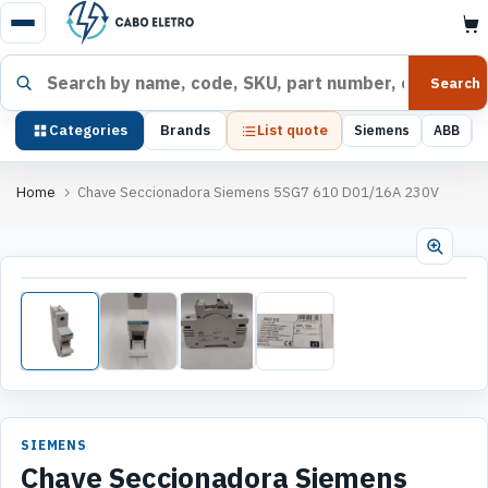
Pular
para
o
Search products
Search
conteúdo
Categories
Brands
List quote
Siemens
ABB
Home
Chave Seccionadora Siemens 5SG7 610 D01/16A 230V
SIEMENS
Chave Seccionadora Siemens